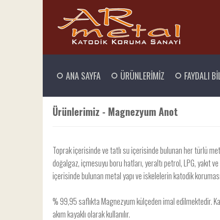
ANA SAYFA
ÜRÜNLERİMİZ
FAYDALI Bİ
Ürünlerimiz - Magnezyum Anot
Toprak içerisinde ve tatlı su içerisinde bulunan her türlü met
doğalgaz, içmesuyu boru hatları, yeraltı petrol, LPG, yakıt ve
içerisinde bulunan metal yapı ve iskelelerin katodik korumasın
% 99,95 saflıkta Magnezyum külçeden imal edilmektedir. Kat
akım kayaklı olarak kullanılır.