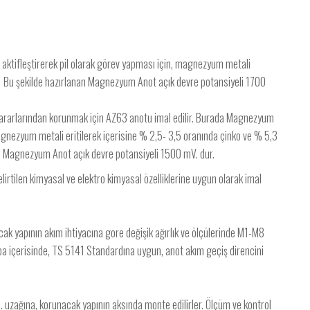
ktifleştirerek pil olarak görev yapması için, magnezyum metali
r. Bu şekilde hazırlanan Magnezyum Anot açık devre potansiyeli 1700
ararlarından korunmak için AZ63 anotu imal edilir. Burada Magnezyum
magnezyum metali eritilerek içerisine % 2,5- 3,5 oranında çinko ve % 5,3
n Magnezyum Anot açık devre potansiyeli 1500 mV. dur.
tilen kimyasal ve elektro kimyasal özelliklerine uygun olarak imal
 yapının akım ihtiyacına gore değişik ağırlık ve ölçülerinde M1-M8
rba içerisinde, TS 5141 Standardına uygun, anot akım geçiş direncini
uzağına, korunacak yapının aksında monte edilirler. Ölçüm ve kontrol