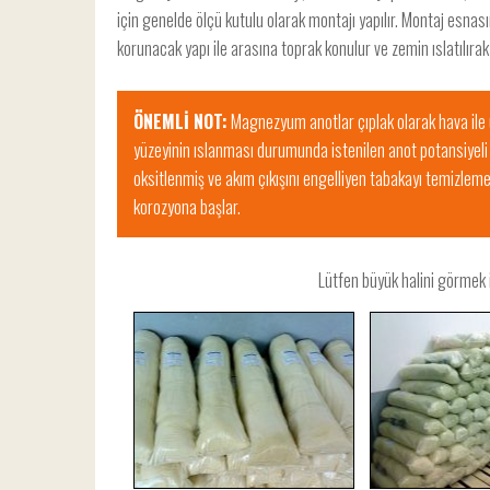
için genelde ölçü kutulu olarak montajı yapılır. Montaj esna
korunacak yapı ile arasına toprak konulur ve zemin ıslatılırak sı
ÖNEMLİ NOT:
Magnezyum anotlar çıplak olarak hava il
yüzeyinin ıslanması durumunda istenilen anot potansiyeli
oksitlenmiş ve akım çıkışını engelliyen tabakayı temizle
korozyona başlar.
Lütfen büyük halini görmek i