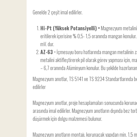
Genelde 2 çeşit imal edilirler.
Hi-Pt (Yüksek Potansiyelli) =
Magnezyum metalini a
eritilerek içerisine % 0,5- 1,5 oranında mangan konulu
mV. dur.
AZ-63
= İçmesuyu boru hatlarında mangan metalinin z
metalini aktifleştirerek pil olarak görev yapması için, 
– 6,7 oranında Alüminyum konulur. Bu şekilde hazırlana
Magnezyum anotlar, TS 5141 ve TS 9234 Standartlarında belir
edilirler
Magnezyum anotlar, proje hesaplamaları sonucunda korunacak
arasında imal edilirler. Magnezyum anotların dışında bez to
düşürmek için dolgu malzemesi bulunur.
Magnezyum anotların montajı, korunacak yapıdan min. 1,5 m. 