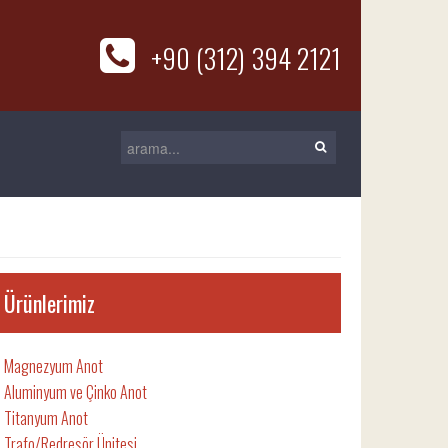
+90 (312) 394 2121
Ürünlerimiz
Magnezyum Anot
Aluminyum ve Çinko Anot
Titanyum Anot
Trafo/Redresör Ünitesi