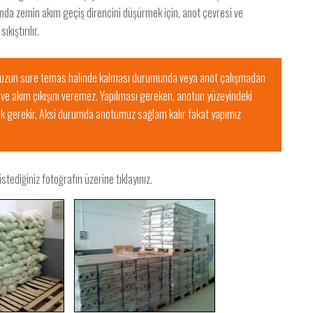
sında zemin akım geçiş direncini düşürmek için, anot çevresi ve
kıştırılır.
e uzun sure temas halinde kalması durumunda veya anot çalışmadan
 ve akım çıkışını veremez. Yapılması gereken, anotun yüzeyindeki
mek gerekir. Aksi durumda anotumuz sağlam kalır fakat yapımız
stediğiniz fotoğrafın üzerine tıklayınız.